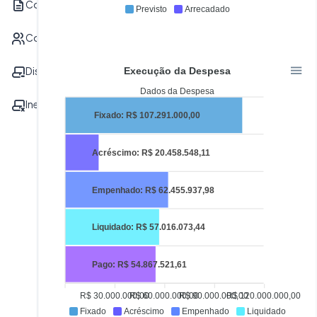
Contrato
Previsto
Arrecadado
Convênvio
Dispensa
Execução da Despesa
Dados da Despesa
Inexigibilidade
Fixado: R$ 107.291.000,00
Acréscimo: R$ 20.458.548,11
Empenhado: R$ 62.455.937,98
Liquidado: R$ 57.016.073,44
Pago: R$ 54.867.521,61
R$ 30.000.000,00
R$ 60.000.000,00
R$ 90.000.000,00
R$ 120.000.000,00
Fixado
Acréscimo
Empenhado
Liquidado