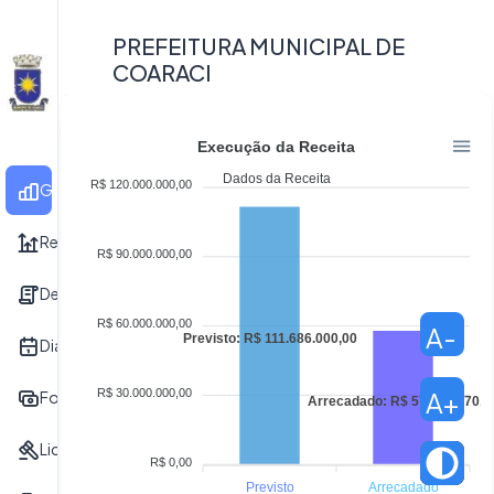
PREFEITURA MUNICIPAL DE
COARACI
Execução da Receita
Dados da Receita
R$ 120.000.000,00
Gráficos
Receita
R$ 90.000.000,00
Despesa
R$ 60.000.000,00
A-
Previsto: R$ 111.686.000,00
Diárias
R$ 30.000.000,00
A+
Folha de Pagamento
Arrecadado: R$ 57.913.770,
Licitação
R$ 0,00
Previsto
Arrecadado