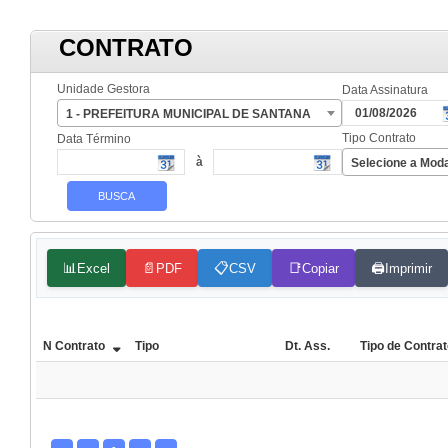
CONTRATO
Unidade Gestora
Data Assinatura
1 - PREFEITURA MUNICIPAL DE SANTANA
Tipo Contrato
Data Término
à
Selecione a Moda
📊
📄
📋
📑
🖨️
Excel
PDF
CSV
Copiar
Imprimir
N Contrato
Tipo
Dt. Ass.
Tipo de Contra