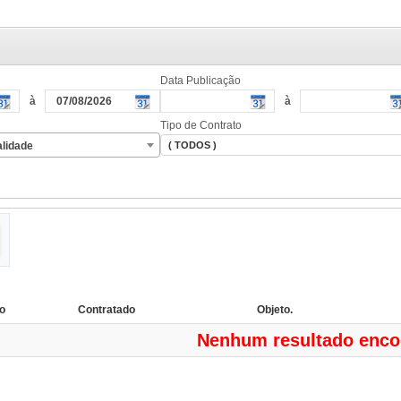
Data Publicação
à
à
Tipo de Contrato
lidade
to
Contratado
Objeto.
Nenhum resultado enco