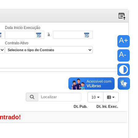
Data Inicio Execução
à
A+
Contrato Ativo
A-
10
Dt. Pub.
Dt. Ini. Exec.
Dt. T
ntrado!