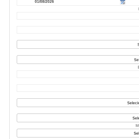
Se
Seleci
Sel
M
Se