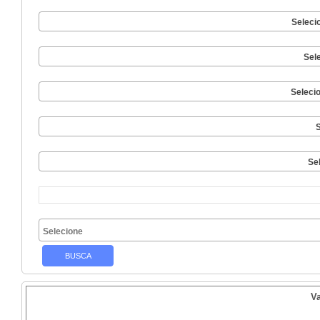
Seleci
Sel
Seleci
S
Se
V