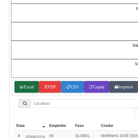
V
Va
V
📊
📄
📋
📑
🖨️
Excel
PDF
CSV
Copiar
Imprimir
Data
Empenho
Fase
Credor
keyboard_arrow_right
68
GLOBAL
MARINHO JOSÉ DOS 
05/08/2026