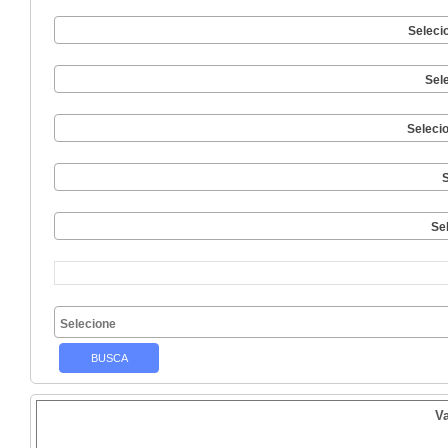
Seleci
Sel
Seleci
S
Se
V