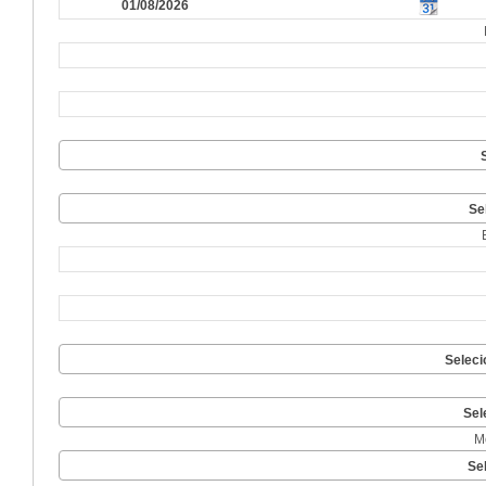
Se
Seleci
Sel
M
Se