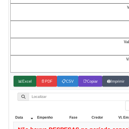
V
Va
V
📊
📄
📋
📑
🖨️
Excel
PDF
CSV
Copiar
Imprimir
Data
Empenho
Fase
Credor
Vl. E