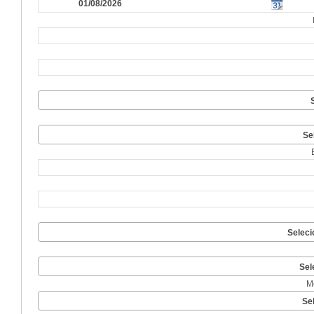
Se
Seleci
Sel
M
Se