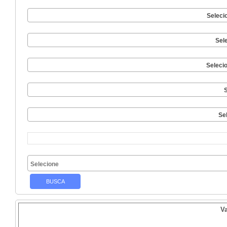
Seleci
Sel
Seleci
S
Se
V