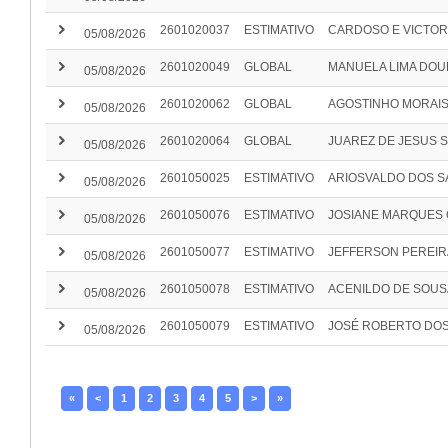
keyboard_arrow_right
2601020037
ESTIMATIVO
CARDOSO E VICTOR
05/08/2026
keyboard_arrow_right
2601020049
GLOBAL
MANUELA LIMA DO
05/08/2026
keyboard_arrow_right
2601020062
GLOBAL
AGOSTINHO MORAIS 
05/08/2026
keyboard_arrow_right
2601020064
GLOBAL
JUAREZ DE JESUS 
05/08/2026
keyboard_arrow_right
2601050025
ESTIMATIVO
ARIOSVALDO DOS S
05/08/2026
keyboard_arrow_right
2601050076
ESTIMATIVO
JOSIANE MARQUES 
05/08/2026
keyboard_arrow_right
2601050077
ESTIMATIVO
JEFFERSON PEREIR
05/08/2026
keyboard_arrow_right
2601050078
ESTIMATIVO
ACENILDO DE SOUS
05/08/2026
keyboard_arrow_right
2601050079
ESTIMATIVO
JOSÉ ROBERTO DO
05/08/2026
«
<
1
2
3
4
5
>
»