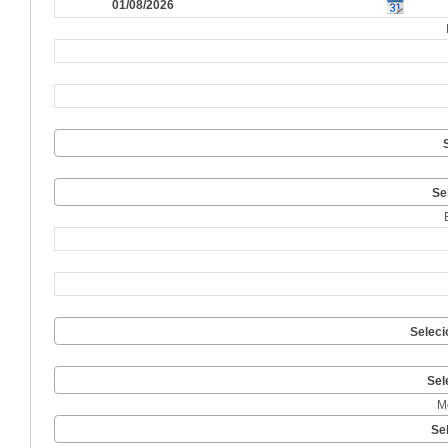
Se
Seleci
Sel
M
Se