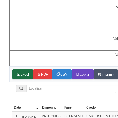
V
Va
V
📊
📄
📋
📑
🖨️
Excel
PDF
CSV
Copiar
Imprimir
Data
Empenho
Fase
Credor
keyboard_arrow_right
2601020033
ESTIMATIVO
CARDOSO E VICTOR
05/08/2026