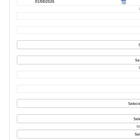
Se
Seleci
Sel
M
Se