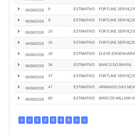
keyboard_arrow_right
8
ESTIMATIVO
FORTLINE SERVIÇO
06/08/2026
keyboard_arrow_right
9
ESTIMATIVO
FORTLINE SERVIÇO
06/08/2026
keyboard_arrow_right
10
ESTIMATIVO
FORTLINE SERVIÇO
06/08/2026
keyboard_arrow_right
16
ESTIMATIVO
FORTLINE SERVIÇO
06/08/2026
keyboard_arrow_right
18
ESTIMATIVO
ELEVE ENGENHARIA
06/08/2026
keyboard_arrow_right
34
ESTIMATIVO
BANCO DO BRASIL
06/08/2026
keyboard_arrow_right
37
ESTIMATIVO
FORTLINE SERVIÇO
06/08/2026
keyboard_arrow_right
47
ESTIMATIVO
ARMANDO DAS NEV
06/08/2026
keyboard_arrow_right
80
ESTIMATIVO
MARCOS WILLIAM VI
06/08/2026
«
<
1
2
3
4
5
>
»