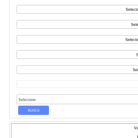
Seleci
Sel
Seleci
S
Se
V