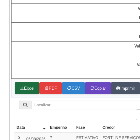
V
Va
V
📊
📄
📋
📑
🖨️
Excel
PDF
CSV
Copiar
Imprimir
Data
Empenho
Fase
Credor
keyboard_arrow_right
7
ESTIMATIVO
FORTLINE SERVIÇO
06/08/2026