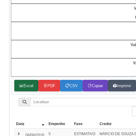
V
Va
V
📊
📄
📋
📑
🖨️
Excel
PDF
CSV
Copiar
Imprimir
Data
Empenho
Fase
Credor
keyboard_arrow_right
5
ESTIMATIVO
MÁRCIO DE SOUZA 
06/08/2026