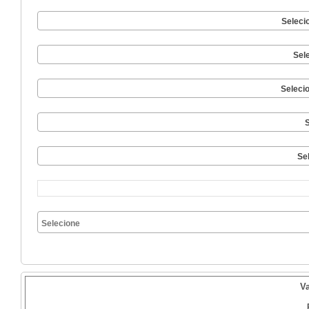
Seleci
Sel
Seleci
S
Se
V