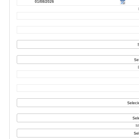
Se
Seleci
Sel
M
Se