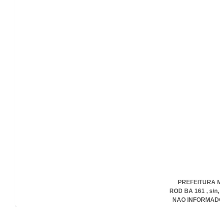
PREFEITURA M
ROD BA 161 , s/n
NAO INFORMADO-