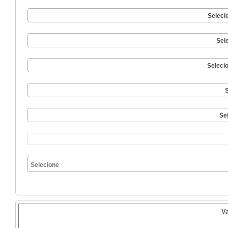
Seleci
Sel
Seleci
S
Se
V