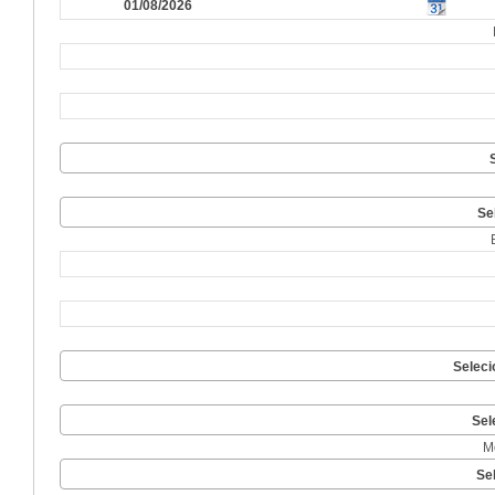
Se
Seleci
Sel
M
Se