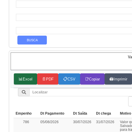
Va
📊
📄
📋
📑
🖨️
Excel
PDF
CSV
Copiar
Imprimir
Empenho
Dt Pagamento
Dt Saída
Dt chega
Motivo
786
05/08/2026
30/07/2026
31/07/2026
Valor 
Salvado
para tr