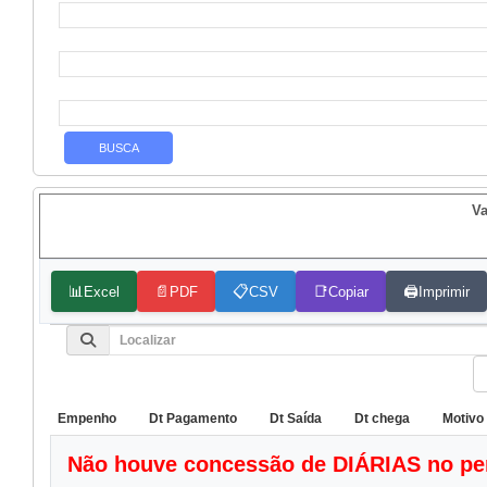
Va
📊
📄
📋
📑
🖨️
Excel
PDF
CSV
Copiar
Imprimir
Empenho
Dt Pagamento
Dt Saída
Dt chega
Motivo
Não houve concessão de DIÁRIAS no perí