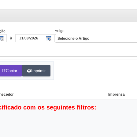
Artigo
ção
à
Selecione o Artigo
📑
🖨️
Copiar
Imprimir
necedor
Imprensa
icado com os seguintes filtros:
