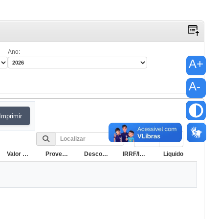
Ano:
A+
A-
Imprimir
10
Valor Base
Provento
Desconto
IRRF/INSS
Liquido