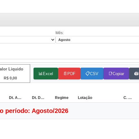
Mês:
alor Liquido
📊
📄
📋
📑
🖨️
Excel
PDF
CSV
Copiar
R$ 0,00
Dt. Admissão
Dt. Deslig.
Regime
Lotação
C. Horária
o período: Agosto/2026