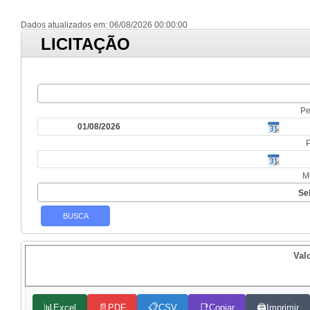
Dados atualizados em: 06/08/2026 00:00:00
LICITAÇÃO
Pe
M
Se
Valo
📊
📄
📋
📑
🖨️
Excel
PDF
CSV
Copiar
Imprimir