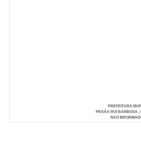
PREFEITURA MUNI
PRAÃA RUI BARBOSA , N
NAO INFORMADO-