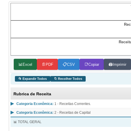
Rec
Receit
📊
📄
📋
📑
🖨️
Excel
PDF
CSV
Copiar
Imprimir
📂 Expandir Todos
📁 Recolher Todos
Rubrica de Receita
▶
Categoria Econômica:
1 - Receitas Correntes.
▶
Categoria Econômica:
2 - Receitas de Capital
📊 TOTAL GERAL