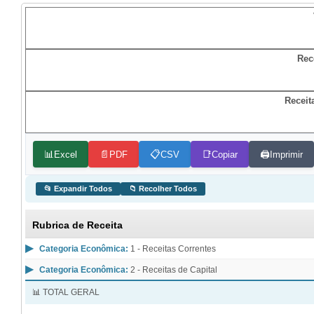
Rec
Receit
📊
📄
📋
📑
🖨️
Excel
PDF
CSV
Copiar
Imprimir
📂 Expandir Todos
📁 Recolher Todos
Rubrica de Receita
▶
Categoria Econômica:
1 - Receitas Correntes
▶
Categoria Econômica:
2 - Receitas de Capital
📊 TOTAL GERAL